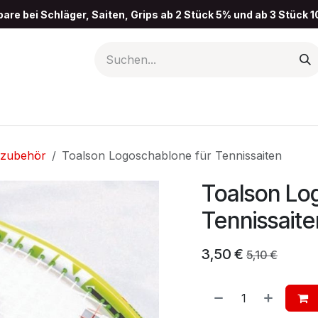
pare bei Schläger, Saiten, Grips ab 2 Stück 5% und ab 3 Stück 
rzubehör
Toalson Logoschablone für Tennissaiten
Toalson Lo
Tennissaite
3,50
€
5,10
€