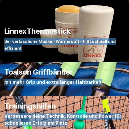
Linnex
Thermostick
der verlässliche Muskel-Wärmestift - hilft schnell und
effizient
Toalson
Griff​​​bänder
mit mehr Grip und extra langer Haltbarkeit
Trainingshilfen
Verbessere deine Technik, Kontrolle und Power für
schnelleren Erfolg am Platz