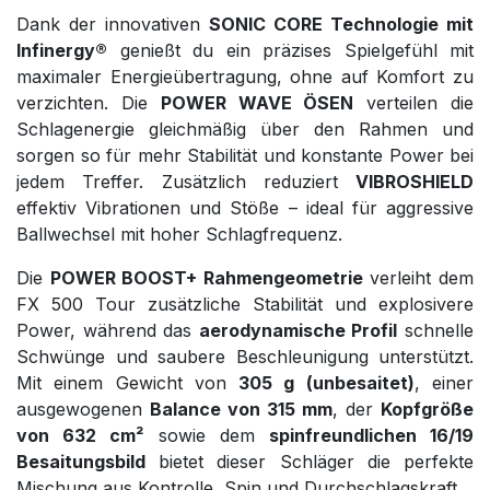
Dank der innovativen
SONIC CORE Technologie mit
Infinergy®
genießt du ein präzises Spielgefühl mit
maximaler Energieübertragung, ohne auf Komfort zu
verzichten. Die
POWER WAVE ÖSEN
verteilen die
Schlagenergie gleichmäßig über den Rahmen und
sorgen so für mehr Stabilität und konstante Power bei
jedem Treffer. Zusätzlich reduziert
VIBROSHIELD
effektiv Vibrationen und Stöße – ideal für aggressive
Ballwechsel mit hoher Schlagfrequenz.
Die
POWER BOOST+ Rahmengeometrie
verleiht dem
FX 500 Tour zusätzliche Stabilität und explosivere
Power, während das
aerodynamische Profil
schnelle
Schwünge und saubere Beschleunigung unterstützt.
Mit einem Gewicht von
305 g (unbesaitet)
, einer
ausgewogenen
Balance von 315 mm
, der
Kopfgröße
von 632 cm²
sowie dem
spinfreundlichen 16/19
Besaitungsbild
bietet dieser Schläger die perfekte
Mischung aus Kontrolle, Spin und Durchschlagskraft.