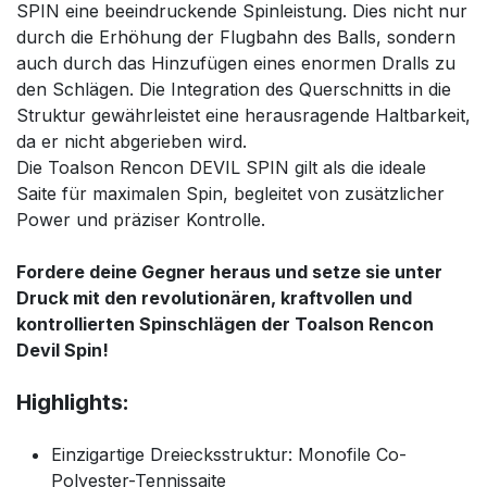
SPIN eine beeindruckende Spinleistung. Dies nicht nur
durch die Erhöhung der Flugbahn des Balls, sondern
auch durch das Hinzufügen eines enormen Dralls zu
den Schlägen. Die Integration des Querschnitts in die
Struktur gewährleistet eine herausragende Haltbarkeit,
da er nicht abgerieben wird.
Die Toalson Rencon DEVIL SPIN gilt als die ideale
Saite für maximalen Spin, begleitet von zusätzlicher
Power und präziser Kontrolle.
Fordere deine Gegner heraus und setze sie unter
Druck mit den revolutionären, kraftvollen und
kontrollierten Spinschlägen der Toalson Rencon
Devil Spin!
Highlights:
Einzigartige Dreiecksstruktur: Monofile Co-
Polyester-Tennissaite