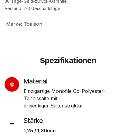
30-Tage-Geld-zurück-Garantie
Versand: 2-3 Geschäftstage
Marke
:
Toalson
Spezifikationen
Material
Einzigartige Monofile Co-Polyester-
Tennissaite mit
dreieckiger Saitenstruktur
Stärke
1,25 / 1,30mm