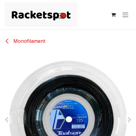
Zum Inhalt springen
Monofilament