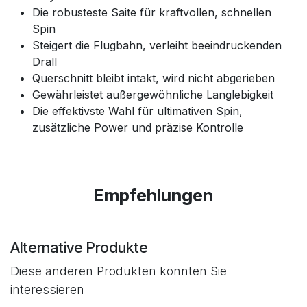
Die robusteste Saite für kraftvollen, schnellen
Spin
Steigert die Flugbahn, verleiht beeindruckenden
Drall
Querschnitt bleibt intakt, wird nicht abgerieben
Gewährleistet außergewöhnliche Langlebigkeit
Die effektivste Wahl für ultimativen Spin,
zusätzliche Power und präzise Kontrolle
Empfehlungen
Alternative Produkte
Diese anderen Produkten könnten Sie
interessieren