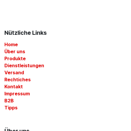
Nützliche Links
Home
Über uns
Produkte
Dienstleistungen
Versand
Rechtiches
Kontakt
Impressum
B2B
Tipps