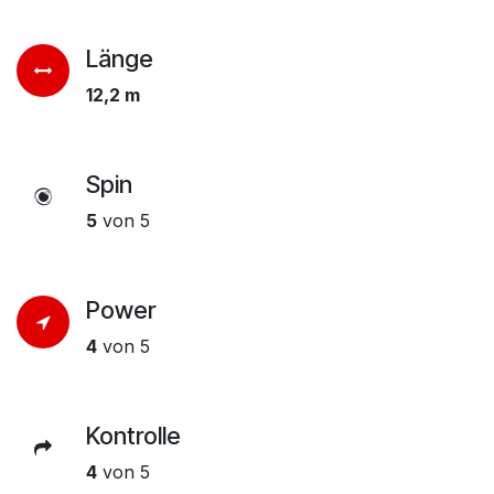
Länge
12,2 m
Spin
5
von 5
Power
4
von 5
Kontrolle
4
von 5